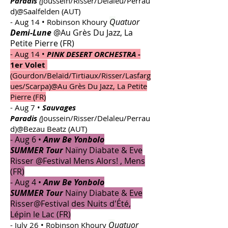
Paradis
(
Joussein/Risser/Delaleu/Perrau
d)@Saalfelden (AUT)
Q
uatuor
- Aug 14 • Robinson Khoury
Demi-Lune
@Au Grès Du Jazz, La
Petite Pierre (FR)
- Aug 14 •
PINK DESERT ORCHESTRA
-
1er Volet
(Gourdon/Belaïd/Tirtiaux/Risser/Lasfarg
ues/Scarpa)@Au Grès Du Jazz, La Petite
Pierre (FR)
- Aug 7 •
Sauvages
Paradis
(
Joussein/Risser/Delaleu/Perrau
d)@Bezau Beatz (AUT)
- Aug 6 •
Anw Be Yonbolo
SUMMER
Tour
Naïny Diabate
&
Eve
Risser @Festival Mens Alors! , Mens
(FR)
- Aug 4 •
Anw Be Yonbolo
SUMMER
Tour
Naïny Diabate
&
Eve
Risser@Festival des Nuits d'Été,
Lépin le Lac (FR)
Q
uatuor
- July 26 • Robinson Khoury