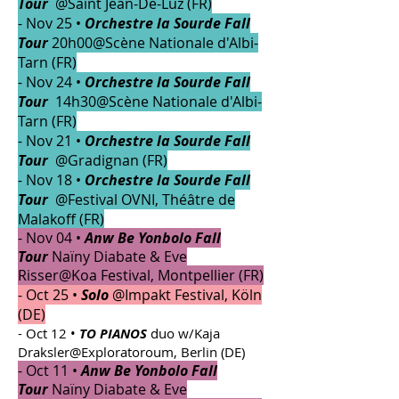
Tour
@Saint Jean-De-Luz (FR)
- Nov 25 •
Orchestre la Sourde Fall
Tour
20h00@Scène Nationale d'Albi-
Tarn (FR)
- Nov 24 •
Orchestre la Sourde Fall
Tour
14h30@Scène Nationale d'Albi-
Tarn (FR)
- Nov 21 •
Orchestre la Sourde Fall
Tour
@Gradignan (FR)
- Nov 18 •
Orchestre la Sourde Fall
Tour
@Festival OVNI, Théâtre de
Malakoff (FR)
- Nov 04 •
Anw Be Yonbolo Fall
Tour
Naïny Diabate
&
Eve
Risser@Koa Festival, Montpellier (FR)
- Oct 25 •
Solo
@Impakt Festival, Köln
(DE)
- Oct 12 •
TO PIANOS
duo w/Kaja
Draksler@Exploratoroum, Berlin (DE)
- Oct 11 •
Anw Be Yonbolo Fall
Tour
Naïny Diabate
&
Eve