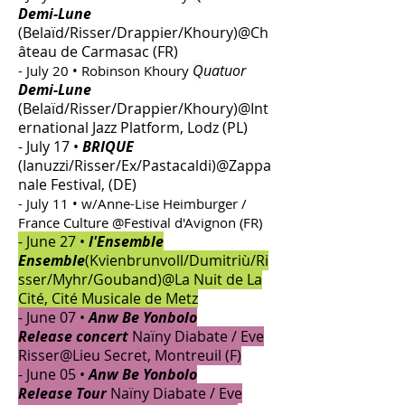
Demi-Lune
(Belaïd/Risser/Drappier/Khoury)@Ch
âteau de Carmasac (FR)
Q
uatuor
- July 20 • Robinson Khoury
Demi-Lune
(Belaïd/Risser/Drappier/Khoury)@Int
ernational Jazz Platform, Lodz (PL)
- July 17 •
BRIQUE
(Ianuzzi/Risser/Ex/Pastacaldi)@Zappa
nale Festival, (DE)
- July 11 • w/Anne-Lise Heimburger /
France Culture @Festival d'Avignon (FR)
- June 27 •
l'Ensemble
Ensemble
(Kvienbrunvoll/Dumitriù/Ri
sser/Myhr/Gouband)@La Nuit de La
Cité, Cité Musicale de Metz
- June 07 •
Anw Be Yonbolo
Release
concert
Naïny Diabate /
Eve
Risser@Lieu Secret, Montreuil (F)
- June 05 •
Anw Be Yonbolo
Release
Tour
Naïny Diabate /
Eve