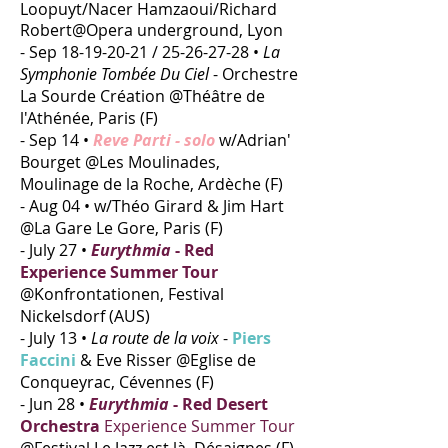
Loopuyt/Nacer Hamzaoui/Richard
Robert@Opera underground, Lyon
- Sep
18-19-20-21
/
25-26-27-28
•
La
Symphonie Tombée Du Ciel
- Orchestre
La Sourde Création @Théâtre de
l'Athénée, Paris (F)​
- Sep 14 •
Reve Parti - solo
w/Adrian'
Bourget @Les Moulinades,
Moulinage de la Roche, Ardèche (F)
- Aug 04 • w/Théo Girard & Jim Hart
@La Gare Le Gore, Paris (F)
- July 27 •
Eurythmia
- Red
Experience Summer Tour
@Konfrontationen, Festival
Nickelsdorf (AUS)
- July 13 •
La route de la voix
-
Piers
Faccini
& Eve Risser @Eglise de
Conqueyrac, Cévennes (F)
- Jun 28 •
Eurythmia
- Red Desert
Orchestra
Experience Summer Tour