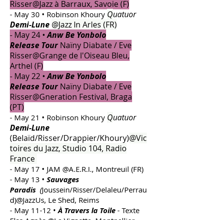
Risser@Jazz à Barraux, Savoie (F)
Q
uatuor
- May 30 • Robinson Khoury
Demi-Lune
@Jazz In Arles (FR)
- May 24 •
Anw Be Yonbolo
Release
Tour
Naïny Diabate /
Eve
Risser@Grange de l'Oiseau Bleu,
Arthel (F)
- May 22 •
Anw Be Yonbolo
Release
Tour
Naïny Diabate /
Eve
Risser@Gneration Festival, Braga
(PT)
Q
uatuor
- May 21 • Robinson Khoury
Demi-Lune
(Belaïd/Risser/Drappier/Khoury)
@Vic
toires du Jazz, Studio 104, Radio
France
- May 17 • JAM @A.E.R.I., Montreuil (FR)
- May 13 •
Sauvages
Paradis
(
Joussein/Risser/Delaleu/Perrau
d)@JazzUs, Le Shed, Reims
- May 11-12 •
À Travers la Toile
- Texte