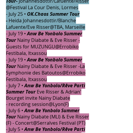
Tour-
Johannesdottir/Lafuente/Risser
@Festival La Cour Denis, Lormes
- July 25 •
OK.Chaos Summer Tour
-
Heida Johannesdottir/Blanche
Lafuente/Eve Risser@TBA, Marseille
- July 19 •
Anw Be Yonbolo Summer
Tour
Naïny Diabate
&
Eve Risser -
Guests for MUZUNGU@Errobiko
Festibala, Itxassou
- July 19 •
Anw Be Yonbolo Summer
Tour
Naïny Diabate
&
Eve Risser -La
Symphonie des Batoutos@Errobiko
Festibala, Itxassou
- July 7 •
Anw Be Yonbolo/Rêve Parti
Summer Tour
Eve Risser & Adrian'
Bourget invite Naïny Diabate
-
recording session
@Lyon(F)
- July 6 •
Anw Be Yonbolo Summer
Tour
Naïny Diabate (M
LI
) &
Eve Risser
(F) -
Concert
@Serralves Festival (PT)
- July 5 •
Anw Be Yonbolo/
Rêve Parti