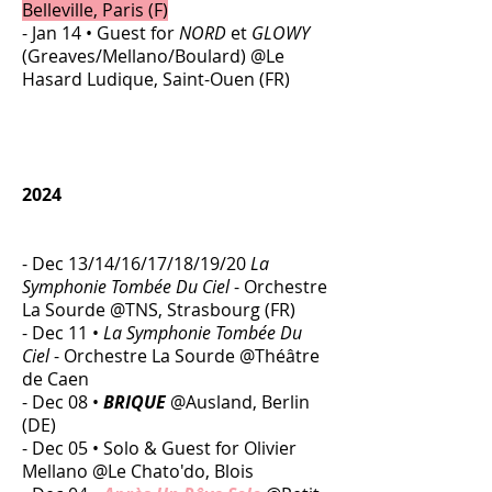
Belleville, Paris (F)
- Jan 14 • Guest for
NORD
et
GLOWY
(Greaves/Mellano/Boulard) @Le
Hasard Ludique, Saint-Ouen (FR)
2024
- Dec 13/14/16/17/18/19/20
La
Symphonie Tombée Du Ciel
- Orchestre
La Sourde @TNS, Strasbourg (FR)
- Dec 11 •
La Symphonie Tombée Du
Ciel
- Orchestre La Sourde @Théâtre
de Caen
- Dec 08 •
BRIQUE
@Ausland, Berlin
(DE)
- Dec 05 • Solo & Guest for Olivier
Mellano @Le Chato'do, Blois