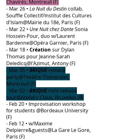
Chavirés, Montreuil (F)
- Mar 26 •
La Nuit du Destin
collab.
Souffle Collectif/Institut des Cultures
d'Islam@Mairie du 18è, Paris (F)
- Mar 22 •
Une Nuit chez Dante
Sonia
Hossein-Pour, duo w/Laurent
Bardenne@Opéra Garnier, Paris (F)
- Mar 18 •
Création
sur Dylan
Thomas pour Jeanne-Sarah
Deledicq@l'Azimut, Antony (F)
- Mar 05 •
BRIQUE
release
party@Théâtre Thenardier,
Montreuil (F)
​- Mar 02 •
BRIQUE
mini release
tour@Ateliers Claus, Bruxelles (B)
- Feb 20 • Improvisation workshop
for students @Bordeaux University
(F)
- Feb 12 • w/Maxime
Delpierre&guests@La Gare Le Gore,
Paris (F)