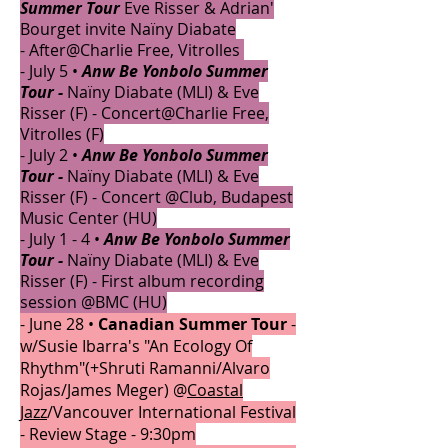
Summer Tour
Eve Risser & Adrian'
Bourget invite Naïny Diabate
-
After
@Charlie Free, Vitrolles
- July 5 •
Anw Be Yonbolo Summer
Tour -
Naïny Diabate (M
LI
) &
Eve
Risser (F) -
Concert
@Charlie Free,
Vitrolles (F)
- July 2 •
Anw Be Yonbolo Summer
Tour -
Naïny Diabate (M
LI
) &
Eve
Risser (F)
-
Concert
@Club, Budapest
Music Center (HU
)
- July 1 - 4 •
Anw Be Yonbolo Summer
Tour -
Naïny Diabate (MLI
) & Eve
Risser (F) -
First album recording
session @BMC (HU)
-
June 28 •
Canadian Summer Tour
-
w/Susie Ibarra's "An Ecology Of
Rhythm"(+Shruti Ramanni/Alvaro
Rojas/James Meger) @
Coastal
Jazz
/Vancouver International Festival
- Review Stage - 9:30pm