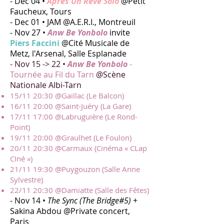
- Dec 04 •
Après Un Rêve Solo
@Petit
Faucheux, Tours
- Dec 01 • JAM @A.E.R.I., Montreuil
- Nov 27 •
Anw Be Yonbolo
invite
Piers Faccini
@Cité Musicale de
Metz, l'Arsenal, Salle Esplanade
- Nov 15 -> 22 •
Anw Be Yonbolo
-
Tournée au Fil du Tarn
@Scène
Nationale Albi-Tarn
15/11 20:30 @Gaillac (Le Balcon)
16/11 20:00 @Saint-Juéry (La Gare)
17/11 17:00 @Labruguière (Le Rond-
Point)
19/11 20:00 @Graulhet (Le Foulon)
20/11 20:30 @Carmaux (Cinéma « CLap
CIné »)
21/11 19:30 @Puygouzon (Salle Anne
Sylvestre)
22/11 20:30 @Damiatte (Salle des Fêtes)
- Nov 14 •
The Sync (The Bridge#5)
+
Sakina Abdou @Private concert,
Paris