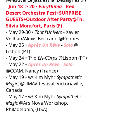
@Festival Le Jazz est là, Désaignes (F)
- Jun 18 -> 20 •
Eurythmia
- Red
Desert Orchestra Fest+SURPRISE
GUESTS+Outdoor After Party@Th.
Silvia Montfort, Paris (F)
- May 29-30 •
Tout l'Univers
- Xavier
Veilhan/Alexis Bertrand @Rennes
- May 25 •
Après Un Rêve
-
Solo
@
Lisbon (PT)
- May 24 • Trio
EN-COrps
@Lisbon (PT)
- May 22 •
Après un Rêve
-
Solo
@CCAM, Nancy (France)
- May 19 • w/ Kim Myhr
Sympathetic
Magic
, @FIMAV-festival, Victoriaville,
Canada
- May 17 • w/ Kim Myhr
Sympathetic
Magic
@Ars Nova Workshop,
Philadelphia, (USA)
- May 16 • w/ Kim Myhr
Sympathetic
Magic
, @Constellation, Chicago, (USA)
- Apr 27 •
Red DeSSert Rhythm