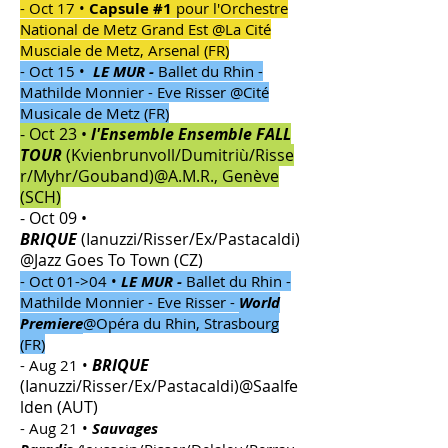
- Oct 17 •
Capsule #1
pour l'Orchestre
National de Metz Grand Est @La Cité
Musciale de Metz, Arsenal (FR)
​- Oct 15 •
LE MUR -
Ballet du Rhin -
Mathilde Monnier - Eve Risser @Cité
Musicale de Metz (FR)
- Oct 23 •
l'Ensemble Ensemble FALL
TOUR
(Kvienbrunvoll/Dumitriù/Risse
r/Myhr/Gouband)@A.M.R., Genève
(SCH)
- Oct 09 •
BRIQUE
(Ianuzzi/Risser/Ex/Pastacaldi)
@Jazz Goes To Town (CZ)
​- Oct 01->04 •
LE MUR -
Ballet du Rhin -
Mathilde Monnier - Eve Risser -
World
Premiere
@Opéra du Rhin, Strasbourg
(FR)
BRIQUE
- Aug 21 •
(Ianuzzi/Risser/Ex/Pastacaldi)@Saalfe
lden (AUT)
- Aug 21 •
Sauvages