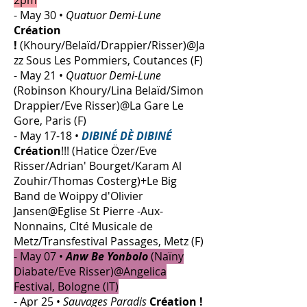
2pm
- May 30 •
Quatuor Demi-Lune
Création
!
(Khoury/Belaïd/Drappier/Risser)@Ja
zz Sous Les Pommiers, Coutances (F)
- May 21 •
Quatuor Demi-Lune
(Robinson Khoury/Lina Belaïd/Simon
Drappier/Eve Risser)@La Gare Le
Gore, Paris (F)
- May 17-18 •
DIBINÉ DÈ DIBINÉ
Création
!!! (Hatice Özer/Eve
Risser/Adrian' Bourget/Karam Al
Zouhir/Thomas Costerg)+Le Big
Band de Woippy d'Olivier
Jansen@Eglise St Pierre -Aux-
Nonnains, CIté Musicale de
Metz/Transfestival Passages, Metz (F)
- May 07
•
Anw Be Yonbolo
(Naïny
Diabate/Eve Risser)
@Angelica
Festival, Bologne (IT)
- Apr 25 •
Sauvages Paradis
Création !