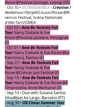
Risser@Festival Jazztage, Leipzig (DE)
- Oct 10 •
ULTRASENSIBLE
- Création !
Abdelnour/Skrijell/Cousin/Risser@Ri
verrun Festival, Scène Nationale
d'Albi-Tarn/GMEA
- Oct 03 •
Anw Be Yonbolo Fall
Tour
Naïny Diabate
&
Eve
Risser@Festival Jazzebre, Perpignan
(F)
- Oct 01 •
Anw Be Yonbolo Fall
Tour
Naïny Diabate
&
Eve Risser@Le
Pannonica, Nantes (F)
- Sep 27 •
Anw Be Yonbolo Fall
Tour
Naïny Diabate
&
Eve
Risser@Colmar Jazz Festival (F)
- Sep 15 •
Anw Be Yonbolo Fall
Tour
Naïny Diabate
&
Eve Risser@À
l'improviste, Anne Montaron (F)
- Sep 14 •
Duo with Susana Santos
Silva
@Jazz Ao Largo, Barcelos (PT)
- Aug 30 •
OK.Chaos Summer Tour