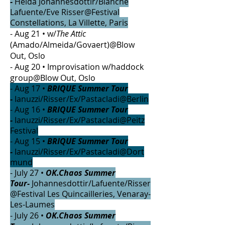
-
Heida Johannesdottir/Blanche
Lafuente/Eve Risser@Festival
Constellations, La Villette, Paris
- Aug 21 • w/
The Attic
(Amado/Almeida/Govaert)@Blow
Out, Oslo
- Aug 20 • Improvisation w/haddock
group@Blow Out, Oslo
- Aug 17 •
BRIQUE Summer Tour
-
Ianuzzi/Risser/Ex/Pastacladi@Berlin
- Aug 16 •
BRIQUE Summer Tour
-
Ianuzzi/Risser/Ex/Pastacladi@Peitz
Festival
- Aug 15 •
BRIQUE Summer Tour
-
Ianuzzi/Risser/Ex/Pastacladi@Dort
mund
- July 27 •
OK.Chaos Summer
Tour-
Johannesdottir/Lafuente/Risser
@Festival Les Quincailleries, Venaray-
Les-Laumes
- July 26 •
OK.Chaos Summer