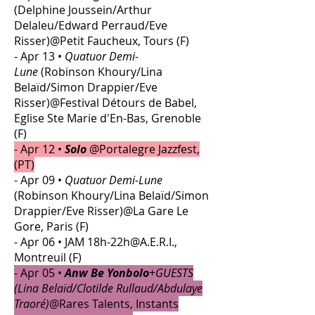
(Delphine Joussein/Arthur
Delaleu/Edward Perraud/Eve
Risser)@Petit Faucheux, Tours (F)
- Apr 13 •
Quatuor Demi-
Lune
(Robinson Khoury/Lina
Belaïd/Simon Drappier/Eve
Risser)@Festival Détours de Babel,
Eglise Ste Marie d'En-Bas, Grenoble
(F)
- Apr 12 •
Solo
@Portalegre Jazzfest,
(PT)
- Apr 09 •
Quatuor Demi-Lune
(Robinson Khoury/Lina Belaïd/Simon
Drappier/Eve Risser)@La Gare Le
Gore, Paris (F)
- Apr 06 • JAM 18h-22h@A.E.R.I.,
Montreuil (F)
- Apr 05 •
Anw Be Yonbolo
+
GUESTS
(Lina Belaïd/Clotilde Rullaud/Abdulaye
Traoré)
@Rares Talents, Instants