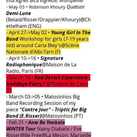
Elsa Agnès @La Vignette, Montpellier
Q
uatuor
- May 03 • Robinson Khoury
Demi-Lune
(Belaïd/Risser/Drappier/Khoury)
@Ch
ettelham (ENG)
- April 27->May 02 •
Young Girl In The
Band
Workshop for girls (7-19 years
old) around Carla Bley's@Scène
Nationale d'Albi-Tarn (F)
- April 10->16 •
Signature
Radiophonique
@Maison de La
Radio, Paris (FR)
- March 14 •
Red Desert Experience -
Goddbye Party !
@Theâtre de Caen
(F)
- March 03->05 • Matosinhos Big
Band Recording Session of my
piece
"Contre Jour" - Triptic for Big
Band (E.Risser)
@Matosinhos (PT)
- Feb 21 •
Anw Be Yonbolo
WINTER
Tour
Naïny Diabate /
Eve
Risser@Be Free@La Meson, Marseille