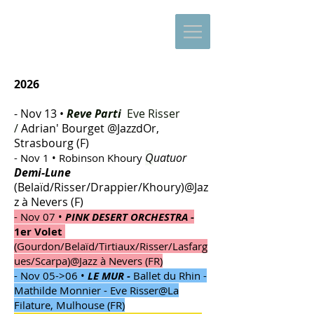
2026
- Nov 13 •
Reve Parti
Eve Risser
/
Adrian' Bourget @JazzdOr,
Strasbourg (F)
Q
uatuor
- Nov 1 • Robinson Khoury
Demi-Lune
(Belaïd/Risser/Drappier/Khoury)
@Jaz
z à Nevers (F)
- Nov 07 •
PINK DESERT ORCHESTRA
-
1er Volet
(Gourdon/Belaïd/Tirtiaux/Risser/Lasfarg
ues/Scarpa)@Jazz à Nevers (FR)
​- Nov 05->06 •
LE MUR -
Ballet du Rhin -
Mathilde Monnier - Eve Risser@La
Filature, Mulhouse (FR)