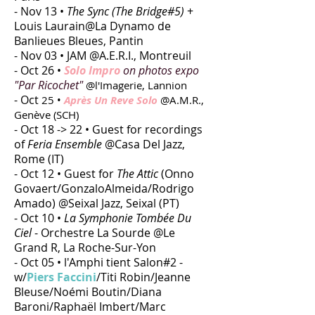
- Nov 13 •
The Sync (The Bridge#5)
+
Louis Laurain@La Dynamo de
Banlieues Bleues, Pantin
- Nov 03 • JAM @A.E.R.I., Montreuil
- Oct 26 •
Solo Impro
on photos expo
"Par Ricochet"
@l'Imagerie, Lannion
- Oct
25 •
Après Un Reve Solo
@A.M.R.,
Genève (SCH)
- Oct 18 -> 22 • Guest for recordings
of
Feria Ensemble
@Casa Del Jazz,
Rome (IT)
- Oct 12 • Guest for
The Attic
(Onno
Govaert/GonzaloAlmeida/Rodrigo
Amado) @Seixal Jazz, Seixal (PT)
- Oct 10
•
La Symphonie Tombée Du
Ciel
- Orchestre La Sourde @Le
Grand R, La Roche-Sur-Yon
- Oct 05 • l'Amphi tient Salon#2 -
w/
Piers Faccini
/Titi Robin/Jeanne
Bleuse/Noémi Boutin/Diana
Baroni/Raphaël Imbert/Marc