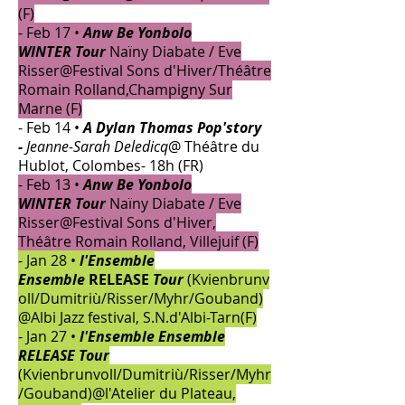
(F)
- Feb 17 •
Anw Be Yonbolo
WINTER
Tour
Naïny Diabate /
Eve
Risser@Festival Sons d'Hiver/Théâtre
Romain Rolland,Champigny Sur
Marne (F)
- Feb 14 •
A Dylan Thomas Pop'story
-
Jeanne-Sarah Deledicq
@ Théâtre du
Hublot, Colombes- 18h (FR)
- Feb 13 •
Anw Be Yonbolo
WINTER
Tour
Naïny Diabate /
Eve
Risser@Festival Sons d'Hiver,
Théâtre Romain Rolland, Villejuif (F)
- Jan 28 •
l'Ensemble
Ensemble
RELEASE
Tour
(Kvienbrunv
oll/Dumitriù/Risser/Myhr/Gouband)
@Albi Jazz festival, S.N.d'Albi-Tarn(F)
- Jan 27 •
l'Ensemble Ensemble
RELEASE Tour
(Kvienbrunvoll/Dumitriù/Risser/Myhr
/Gouband)@l'Atelier du Plateau,