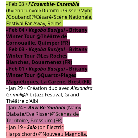
- Feb 08 •
l'Ensemble- Ensemble
(Kvienbrunvoll/Dumitriu/Risser/Myhr
/Gouband)@Césaré/Scène Nationale,
Festival Far Away, Reims
- Feb 04 •
Kogoba Basigui
- Britany
Winter Tour @Théâtre de
Cornouaille, Quimper (FR)
- Feb 03 •
Kogoba Basigui
- Britany
Winter Tour @Les Roches
Blanches, Douarnenez (FR)
- Feb 01 •
Kogoba Basigui
- Britany
Winter Tour @Quartz+Plages
Magnétiques, La Carène, Brest (FR)
- Jan 29 • Création duo avec
Alexandra
Grimal
@Albi Jazz Festival, Grand
Théâtre d'Albi
- Jan 24 •
Anw Be Yonbolo
(Naïny
Diabate/Eve Risser)
@Scènes de
Territoire, Bressuire (FR)
- Jan 19 •
Solo
(on Electric
Harpsichord) @Nouveau Magnolia,