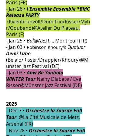
Paris (FR)
- Jan 26 •
l'Ensemble Ensemble *BMC
Release
PARTY
(Kvienbrunvoll/Dumitriù/Risser/Myh
r/Gouband)@Atelier Du Plateau,
Paris (F)
- Jan 25 •
Bal
@A.E.R.I., Montreuil (FR)
- Jan 03 •
Q
uatuor
Robinson Khoury's
Demi-Lune
(Belaïd/Risser/Drappier/Khoury)
@M
ünster Jazz Festival (DE)
- Jan 03 •
Anw Be Yonbolo
WINTER
Tour
Naïny Diabate /
Eve
Risser@Münster Jazz Festival (DE)
​2025
- Dec 7 •
Orchestre la Sourde Fall
Tour
@La Cité Musicale de Metz,
Arsenal (FR)
- Nov 28 •
Orchestre la Sourde Fall